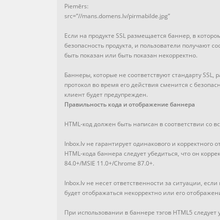
Piemērs:
src=”//mans.domens.lv/pirmabilde.jpg”
Если на продукте SSL размещается баннер, в которо
безопасность продукта, и пользователи получают с
быть показан или быть показан некорректно.
Баннеры, которые не соответствуют стандарту SSL, 
протокол во время его действия сменится с безопас
клиент будет предупрежден.
Правильность кода и отображение баннера
HTML-код должен быть написан в соответствии со в
Inbox.lv не гарантирует одинакового и корректного
HTML-кода баннера следует убедиться, что он коррек
84.0+/MSIE 11.0+/Chrome 87.0+.
Inbox.lv не несет ответственности за ситуации, есл
будет отображаться некорректно или его отображени
При использовании в баннере тэгов HTML5 следует у