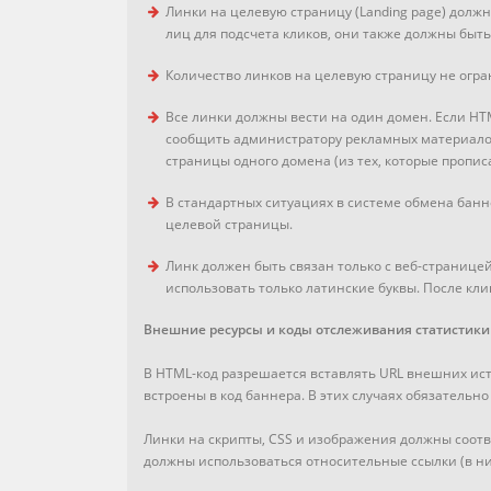
Линки на целевую страницу (Landing page) должн
лиц для подсчета кликов, они также должны быть
Количество линков на целевую страницу не огра
Все линки должны вести на один домен. Если HT
сообщить администратору рекламных материал
страницы одного домена (из тех, которые пропис
В стандартных ситуациях в системе обмена банне
целевой страницы.
Линк должен быть связан только с веб-странице
использовать только латинские буквы. После кли
Внешние ресурсы и коды отслеживания статистики
В HTML-код разрешается вставлять URL внешних ис
встроены в код баннера. В этих случаях обязатель
Линки на скрипты, CSS и изображения должны соотве
должны использоваться относительные ссылки (в них