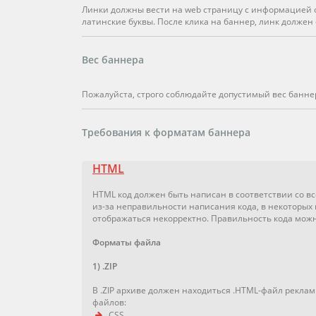
Линки должны вести на web страницу с информацией о
латинские буквы. После клика на баннер, линк должен
Вес баннера
Пожалуйста, строго соблюдайте допустимый вес баннер
Требования к форматам баннера
HTML
HTML код должен быть написан в соответствии со все
из-за неправильности написания кода, в некоторых
отображаться некорректно. Правильность кода мож
Форматы файла
1) .ZIP
В .ZIP архиве должен находиться .HTML-файл рекла
файлов:
.CSS