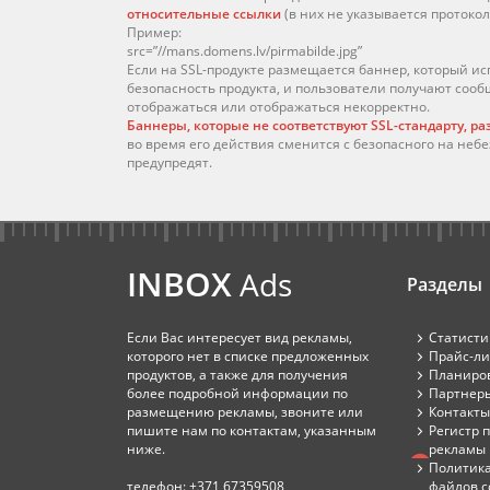
относительные ссылки
(в них не указывается протокол
Пример:
src=”//mans.domens.lv/pirmabilde.jpg”
Если на SSL-продукте размещается баннер, который ис
безопасность продукта, и пользователи получают соо
отображаться или отображаться некорректно.
Баннеры, которые не соответствуют SSL-стандарту, ра
во время его действия сменится с безопасного на неб
предупредят.
INBOX
Ads
Разделы
Если Вас интересует вид рекламы,
Статисти
которого нет в списке предложенных
Прайс-ли
продуктов, а также для получения
Планиров
более подробной информации по
Партнер
размещению рекламы, звоните или
Контакты
пишите нам по контактам, указанным
Регистр 
ниже.
рекламы
Политик
телефон:
+371 67359508
файлов c