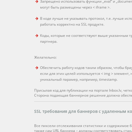
Запрещено использовать функции „eval” и „documen
могут быть размещены через < iframe >.
В коде лучше не указывать протокол, т.е. лучше исп
работать корректно на SSL продукте.
Коды, которые не соответствуют выше указанным 
партнера.
Желательно:
Обеспечить работу кодов таким образом, чтобы бра
если для этих целей изпользуется < img > элемент,
уникальный парамер, например, timestamp.
Присылая код для публикации на портале Inbox.lv, чет
Сторона подающая баннерное решение должна обеспе
SSL требования для баннеров с удаленным к
Все пиксели отслеживания статистики и содержимое ба
также сам URL баннера – должны соответствовать станд