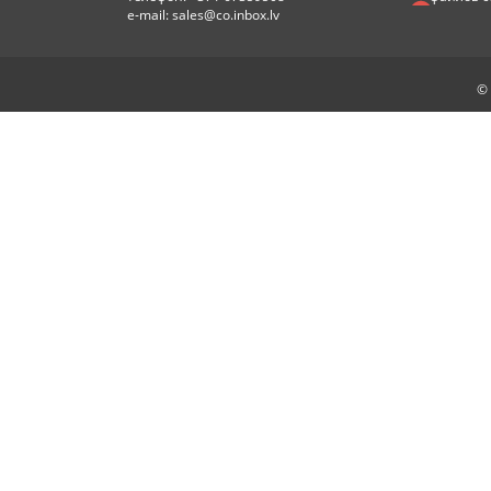
e-mail:
sales@co.inbox.lv
© 