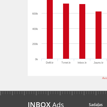
600k
400k
200k
0k
Delfi.lv
Tvnet.lv
Inbox.lv
Jauns.lv
Avo
INBOX
Ads
Sadaļas