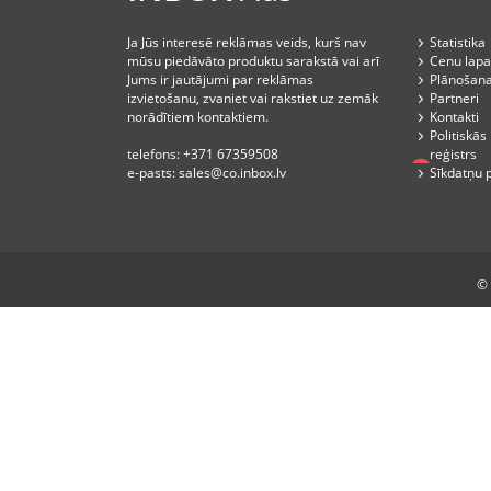
Ja Jūs interesē reklāmas veids, kurš nav
Statistika
mūsu piedāvāto produktu sarakstā vai arī
Cenu lapa
Jums ir jautājumi par reklāmas
Plānošan
izvietošanu, zvaniet vai rakstiet uz zemāk
Partneri
norādītiem kontaktiem.
Kontakti
Politiskā
telefons:
+371 67359508
reģistrs
e-pasts:
sales@co.inbox.lv
Sīkdatņu p
© 