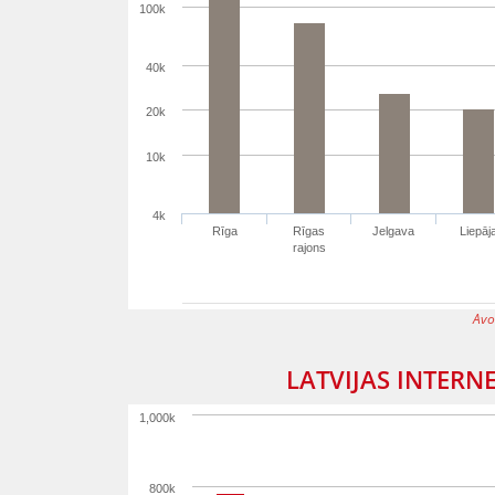
100k
40k
20k
10k
4k
Rīga
Rīgas
Jelgava
Liepāj
rajons
Avo
LATVIJAS INTERN
1,000k
800k