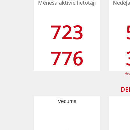
Mēneša aktīvie lietotāji
Nedēļas
723
776
Avo
DE
Vecums