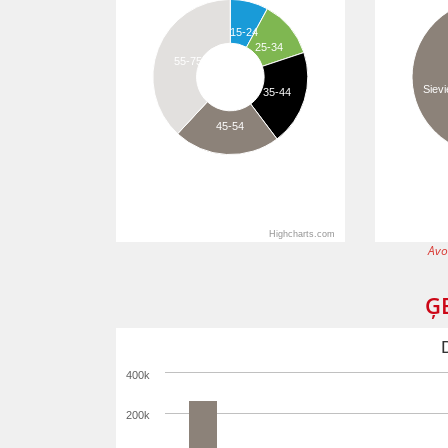
15-24
25-34
55-75
Sievi
35-44
45-54
Highcharts.com
Avo
Ģ
400k
200k