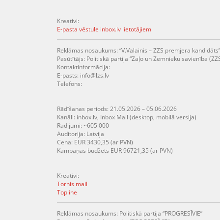
Kreativi:
E-pasta vēstule inbox.lv lietotājiem
Reklāmas nosaukums: “V.Valainis – ZZS premjera kandidāts
Pasūtītājs: Politiskā partija “Zaļo un Zemnieku savienība (ZZ
Kontaktinformācija:
E-pasts: info@lzs.lv
Telefons:
Rādīšanas periods: 21.05.2026 – 05.06.2026
Kanāli: inbox.lv, Inbox Mail (desktop, mobilā versija)
Rādījumi: ~605 000
Auditorija: Latvija
Cena: EUR 3430,35 (ar PVN)
Kampaņas budžets EUR 96721,35 (ar PVN)
Kreativi:
Tornis mail
Topline
Reklāmas nosaukums: Politiskā partija “PROGRESĪVIE”