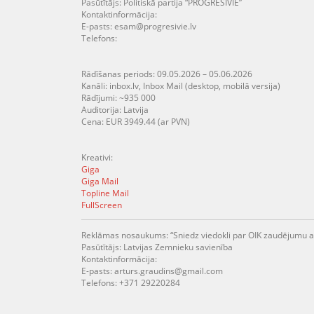
Pasūtītājs: Politiskā partija “PROGRESĪVIE”
Kontaktinformācija:
E-pasts: esam@progresivie.lv
Telefons:
Rādīšanas periods: 09.05.2026 – 05.06.2026
Kanāli: inbox.lv, Inbox Mail (desktop, mobilā versija)
Rādījumi: ~935 000
Auditorija: Latvija
Cena: EUR 3949.44 (ar PVN)
Kreativi:
Giga
Giga Mail
Topline Mail
FullScreen
Reklāmas nosaukums: “Sniedz viedokli par OIK zaudējumu at
Pasūtītājs: Latvijas Zemnieku savienība
Kontaktinformācija:
E-pasts: arturs.graudins@gmail.com
Telefons: +371 29220284