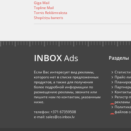
Giga Mail
Topline Mail
Tornis Reklāmraksta
Shop/ziņu baneris
INBOX
Ads
Разделы
Если Вас интересует вид рекламы,
Статисти
которого нет в списке предложенных
Прайс-ли
продуктов, а также для получения
Планиров
более подробной информации по
Партнер
размещению рекламы, звоните или
Контакты
пишите нам по контактам, указанным
Регистр 
ниже.
рекламы
Политик
телефон:
+371 67359508
файлов c
e-mail:
sales@co.inbox.lv