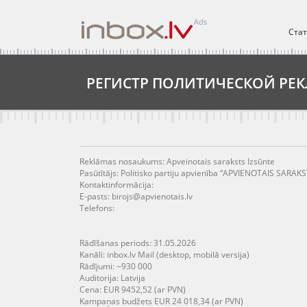
Ста
РЕГИСТР ПОЛИТИЧЕСКОЙ РЕ
Reklāmas nosaukums: Apveinotais saraksts Izsūnte
Pasūtītājs: Politisko partiju apvienība “APVIENOTAIS SARAKSTS
Kontaktinformācija:
E-pasts: birojs@apvienotais.lv
Telefons:
Rādīšanas periods: 31.05.2026
Kanāli: inbox.lv Mail (desktop, mobilā versija)
Rādījumi: ~930 000
Auditorija: Latvija
Cena: EUR 9452,52 (ar PVN)
Kampaņas budžets EUR 24 018,34 (ar PVN)